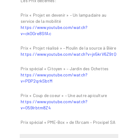
Les Prix décernés:
Prix « Projet en devenir » – Un lampadaire au
service de la mobilité
https://www.youtube.com/watch?
v=ckOGre8SfAc
Prix « Projet réalisé » – Moulin de la source à Bière
https://www.youtube.com/watch?v=jn5krV6Z9tQ
Prix spécial « Citoyen » – Jardin des Ochettes
https://www.youtube.com/watch?
v=PDP2qrkSbtM
Prix « Coup de coeur » – Une autre apiculture
https://www.youtube.com/watch?
v=059Irbtm8Z4
Prix spécial « PME-Box » de l’Arcam – Proxipel SA